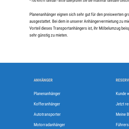
*100 km/h fahrbar? Bitte überprüfen Sie die maximal fahrbare Gesch
Planenanhänger eignen sich sehr gut für den preiswerten g
ausgestattet. Bei dem in unserer Anhängervermietung zu mie
Vorteil dieses Transportanhängers ist, ihr Möbelumzug beis
sehr günstig zu mieten.
ANHÄNGER
RESERV
Planenanhänger
Kunde 
Kofferanhänger
Jetzt r
Autotransporter
Meine B
Motorradanhänger
Führers