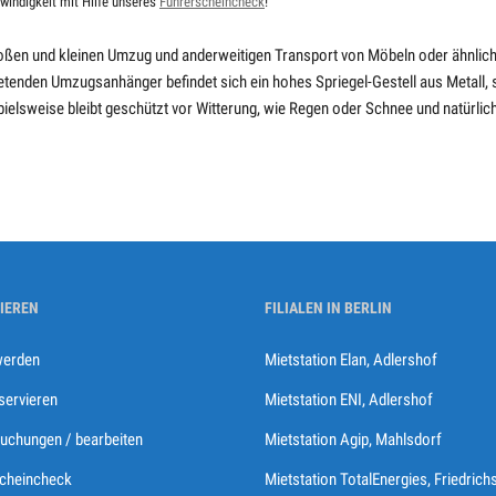
windigkeit mit Hilfe unseres
Führerscheincheck
!
roßen und kleinen Umzug und anderweitigen Transport von Möbeln oder ähnlich
tenden Umzugsanhänger befindet sich ein hohes Spriegel-Gestell aus Metall, 
pielsweise bleibt geschützt vor Witterung, wie Regen oder Schnee und natürli
IEREN
FILIALEN IN BERLIN
werden
Mietstation Elan, Adlershof
eservieren
Mietstation ENI, Adlershof
uchungen / bearbeiten
Mietstation Agip, Mahlsdorf
cheincheck
Mietstation TotalEnergies, Friedrich