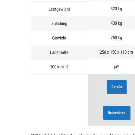
320 kg
Leergewicht
430 kg
Zuladung
750 kg
Gewicht
256 x 150 x 110 cm
Lademaße
ja*
100 km/h?
Details
Reservieren