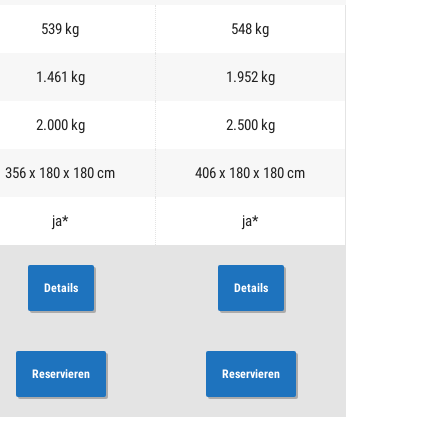
539 kg
548 kg
1.461 kg
1.952 kg
2.000 kg
2.500 kg
356 x 180 x 180 cm
406 x 180 x 180 cm
ja*
ja*
Details
Details
Reservieren
Reservieren